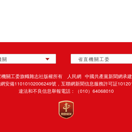
機關
省直機關工委
家機關工委旗幟雜志社版權所有 人民網 中國共產黨新聞網承建
安備11010102006249號，
互聯網新聞信息服務許可証101201
違法和不良信息舉報電話：（010）64068010