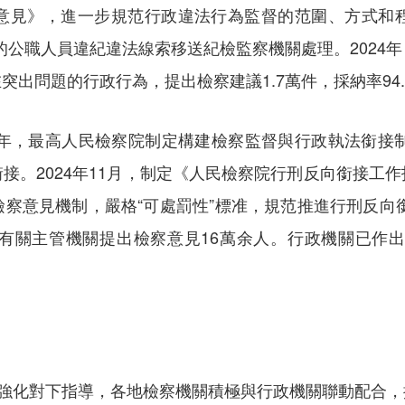
意見》，進一步規范行政違法行為監督的范圍、方式和
現的公職人員違紀違法線索移送紀檢監察機關處理。202
出問題的行政行為，提出檢察建議1.7萬件，採納率94.
3年，最高人民檢察院制定構建檢察監督與行政執法銜接
接。2024年11月，制定《人民檢察院行刑反向銜接工
察意見機制，嚴格“可處罰性”標准，規范推進行刑反向銜
有關主管機關提出檢察意見16萬余人。行政機關已作出
院強化對下指導，各地檢察機關積極與行政機關聯動配合