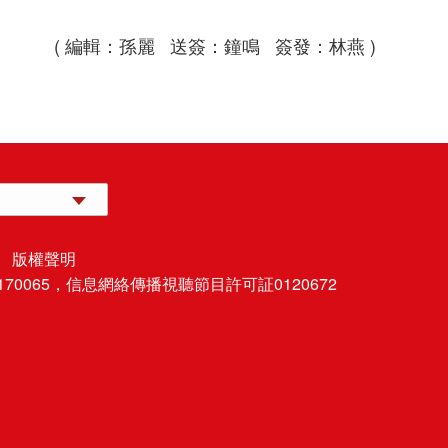
( 編輯：孫麗 送簽：鐘鳴 簽發：林燕 )
 版權聲明
70065，
信息網絡傳播視聽節目許可証0120672