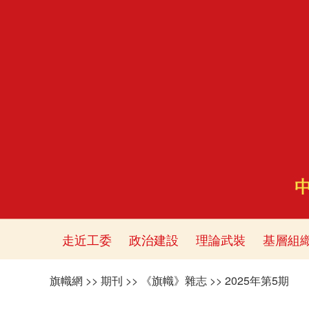
走近工委
政治建設
理論武裝
基層組
旗幟網
>>
期刊
>>
《旗幟》雜志
>>
2025年第5期