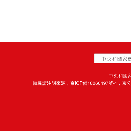
中央和國家
中央和國
轉載請注明來源，
京ICP備18060497號-1
，京公網