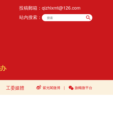
投稿郵箱：
qizhixmt@126.com
站內搜索：
工委媒體
紫光閣微博
|
旗幟微平台