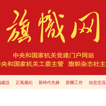
織建設
正風肅紀
新時代先鋒
群團工作
信息交流