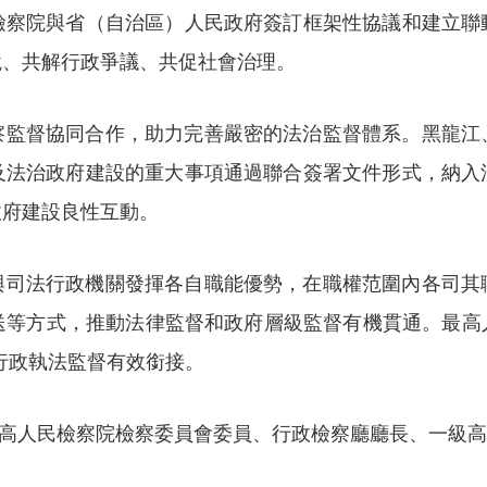
檢察院與省（自治區）人民政府簽訂框架性協議和建立聯
境、共解行政爭議、共促社會治理。
察監督協同合作，助力完善嚴密的法治監督體系。黑龍江
及法治政府建設的重大事項通過聯合簽署文件形式，納入
政府建設良性互動。
與司法行政機關發揮各自職能優勢，在職權范圍內各司其
送等方式，推動法律監督和政府層級監督有機貫通。最高人
行政執法監督有效銜接。
系最高人民檢察院檢察委員會委員、行政檢察廳廳長、一級