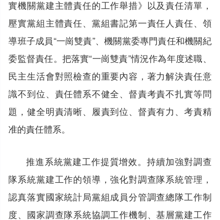
實機關黨建主體責任的工作舉措》以及責任清單，
壓實黨組主體責任、黨組書記第一責任人責任、領
導班子成員“一崗雙責”、機關黨委專門責任和機關紀
委監督責任。把落實“一崗雙責”情況作為年度述職、
民主生活會對照檢查的重要內容，著力解決責任意
識不到位、責任體系不健全、督責考責不扎實等問
題，健全明責清晰、履責到位、督責有力、考責精
准的責任體系。
推進系統黨建工作提質增效。持續加強對調查
隊系統黨建工作的領導，強化對調查隊系統管理，
認真落實國家統計局黨組成員分管調查總隊工作制
度、國家調查隊系統協調工作機制、基層黨建工作