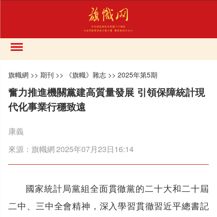
旗幟網
>>
期刊
>>
《旗幟》雜志
>>
2025年第5期
奮力推進機關黨建高質量發展 引領保障統計現
代化事業行穩致遠
康義
來源：
旗幟網
2025年07月23日16:14
國家統計局黨組全面貫徹黨的二十大和二十屆
二中、三中全會精神，深入學習貫徹習近平總書記