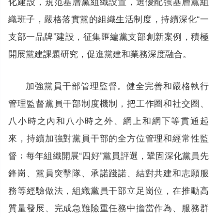
化建設，規范基層黨組織設置，選優配強基層黨組
織班子，嚴格落實黨的組織生活制度，持續深化“一
支部一品牌”建設，征集匯編黨支部創新案例，積極
開展黨建課題研究，促進黨建和業務深度融合。
加強黨員干部管理監督。健全完善和嚴格執行
管理監督黨員干部制度機制，把工作圈和社交圈、
八小時之內和八小時之外、網上和網下等貫通起
來，持續加強對黨員干部的全方位管理和經常性監
督﹔每年組織開展“四好”黨員評選，鞏固深化黨員先
鋒崗、黨員突擊隊、承諾踐諾、結對共建和志願服
務等經驗做法，組織黨員干部立足崗位，在推動高
質量發展、完成急難險重任務中擔當作為、服務群