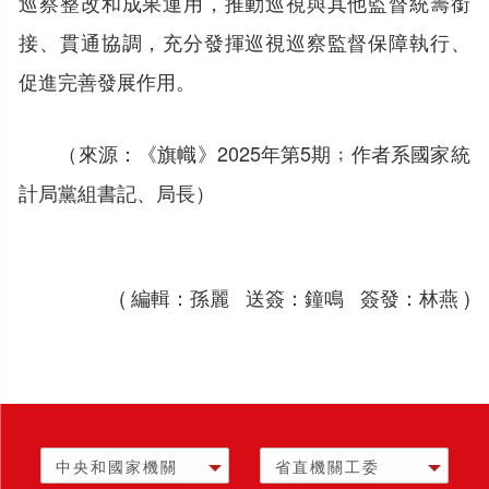
巡察整改和成果運用，推動巡視與其他監督統籌銜
接、貫通協調，充分發揮巡視巡察監督保障執行、
促進完善發展作用。
（來源：《旗幟》2025年第5期﹔作者系國家統
計局黨組書記、局長）
( 編輯：孫麗 送簽：鐘鳴 簽發：林燕 )
中央和國家機關
省直機關工委