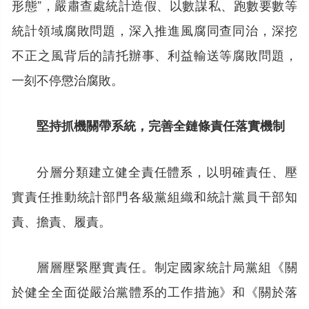
形態”，嚴肅查處統計造假、以數謀私、跑數要數等
統計領域腐敗問題，深入推進風腐同查同治，深挖
不正之風背后的請托辦事、利益輸送等腐敗問題，
一刻不停懲治腐敗。
堅持抓機關帶系統，完善全鏈條責任落實機制
分層分類建立健全責任體系，以明確責任、壓
實責任推動統計部門各級黨組織和統計黨員干部知
責、擔責、履責。
層層壓緊壓實責任。制定國家統計局黨組《關
於健全全面從嚴治黨體系的工作措施》和《關於落