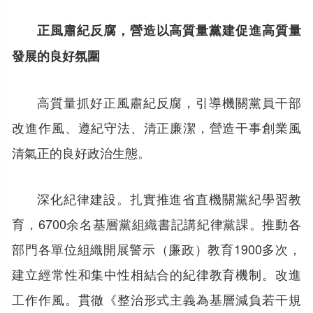
正風肅紀反腐，營造以高質量黨建促進高質量
發展的良好氛圍
高質量抓好正風肅紀反腐，引導機關黨員干部
改進作風、遵紀守法、清正廉潔，營造干事創業風
清氣正的良好政治生態。
深化紀律建設。扎實推進省直機關黨紀學習教
育，6700余名基層黨組織書記講紀律黨課。推動各
部門各單位組織開展警示（廉政）教育1900多次，
建立經常性和集中性相結合的紀律教育機制。改進
工作作風。貫徹《整治形式主義為基層減負若干規