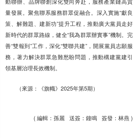
動聯辦、品牌聯創深化雙向奔赴，服務產業鏈高質
量發展。聚焦聯系服務群眾促融合。深入實施“獻良
策、解難題、建新功”提升工程，推動廣大黨員走好
新時代的群眾路線，健全“我為群眾辦實事”機制。完
善“雙報到”工作，深化“雙聯共建”，開展黨員志願服
務，著力解決群眾急難愁盼問題，推動構建黨建引
領基層治理長效機制。
（來源：《旗幟》2025年第5期）
( 編輯：孫麗 送簽：鐘鳴 簽發：林燕 )