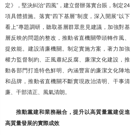
定》，堅決糾治“四風”，建立督辦落實台賬，制定24
項具體措施。落實“四下基層”制度，深入開展“以下
看上”專題調研，聽取基層群眾意見建議，加強對基
層反映的問題的整改，推動省直機關帶頭轉作風、
提效能。建設清廉機關。制定實施方案，著力加強
權力監督制約、正風肅紀反腐、廉潔文化建設，推
動各部門打造特色鮮明、內涵豐富的廉潔文化陣地
和品牌，推動省直機關不斷實現政治清明、干事清
廉、干部清正、風氣清朗。
推動黨建和業務融合，提升以高質量黨建促進
高質量發展的實際成效