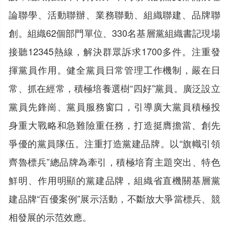
論聯學、活動聯辦、業務聯動、組織聯建、品牌聯
創。組織62個部門單位、330名基層黨組織書記現場
接聽12345熱線，解決群眾訴求1700多件。注重發
揮黨員作用。健全黨員日常管理工作機制，嚴在日
常、抓在經常，積極培養選樹“四好”黨員。廣泛設立
黨員先鋒崗、黨員服務窗口，引導廣大黨員積極投
身重大戰略和急難險重任務，打造挺膺擔當、創先
爭優的黨員隊伍。注重打造黨建品牌。以“旗幟引領
齊魯標兵”總品牌為牽引，積極培育主題突出、特色
鮮明、作用明顯的黨建品牌，組織省直機關基層黨
建品牌“百優案例”展示活動，不斷放大爭當標兵、競
相發展的示范效應。