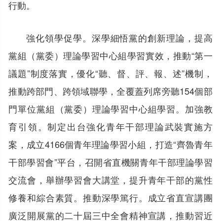
行動。
強化領學促學。深學細悟黨的創新理論，提高
黨組（黨委）理論學習中心組學習實效，推動“第一
議題”制度落實，優化“聽、督、評、報、述”機制，
推動跨部門、跨領域聯學，全覆蓋列席旁聽154個部
門單位黨組（黨委）理論學習中心組學習。加強教
育引領。制定出台強化青年干部理論武裝實施方
案，成立4166個青年理論學習小組，打造“齊魯青年
干部學習會”平台，召開省直機關青年干部理論學習
交流會，舉辦學習會大講堂，提升青年干部的黨性
修養和綜合素質。推動深學篤行。成立省直宣講團
廣泛開展黨的二十屆三中全會精神宣講，推動習近