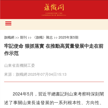
旗幟網
>>
期刊
>>
《旗幟》雜志
>>
2025年第5期
牢記使命 狠抓落實 在推動高質量發展中走在前
作示范
山東省直機關工委
來源：
旗幟網
2025年07月04日15:13
2024年5月，習近平總書記到山東考察時深刻闡
述了事關山東長遠發展的一系列根本性、方向性、