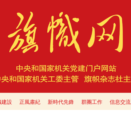
織建設
正風肅紀
新時代先鋒
群團工作
信息交流