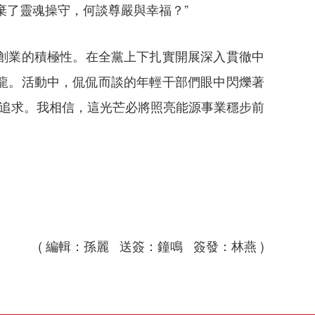
棄了靈魂操守，何談尊嚴與幸福？”
創業的積極性。在全黨上下扎實開展深入貫徹中
沙龍。活動中，侃侃而談的年輕干部們眼中閃爍著
的追求。我相信，這光芒必將照亮能源事業穩步前
( 編輯：孫麗 送簽：鐘鳴 簽發：林燕 )