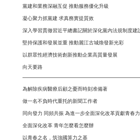
黨建和業務深融互促 推動服務優化升級
凝心聚力抓黨建 求真務實提質效
深入學習貫徹習近平總書記關於深化黨內法規制度建
堅持保護和發展並重 推動麗江古城煥發新光彩
以群眾性經濟技術創新推動企業高質量發展
向天要路
為解除疾病醫療后顧之憂而時刻准備著
做一名不負時代重托的新聞工作者
同向發力 同頻共振 為進一步全面深化改革貢獻青春
全面深化改革 青年怎麼看怎麼辦
以青春之名，筑強國算力之基