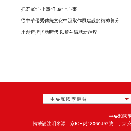
把群眾“心上事”作為“上心事”
從中華優秀傳統文化中汲取作風建設的精神養分
用創造擁抱新時代 以奮斗鑄就新輝煌
中央和國家機關
中央和國
轉載請注明來源，
京ICP備18060497號-1
，京公網