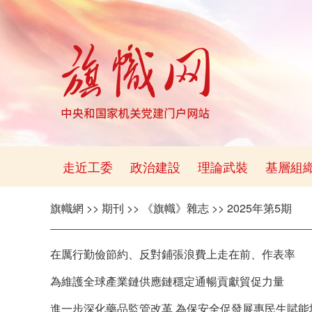
走近工委
政治建設
理論武裝
基層組
旗幟網
>>
期刊
>>
《旗幟》雜志
>>
2025年第5期
在厲行勤儉節約、反對鋪張浪費上走在前、作表率
為維護全球產業鏈供應鏈穩定通暢貢獻貿促力量
進一步深化藥品監管改革 為保安全促發展惠民生賦能