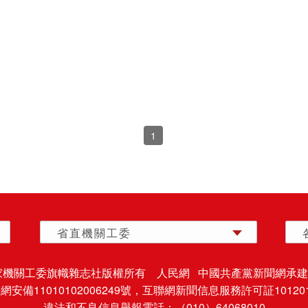
1
省直機關工委
家機關工委旗幟雜志社版權所有 人民網 中國共產黨新聞網承建
安備11010102006249號，
互聯網新聞信息服務許可証101201
違法和不良信息舉報電話：（010）64068010