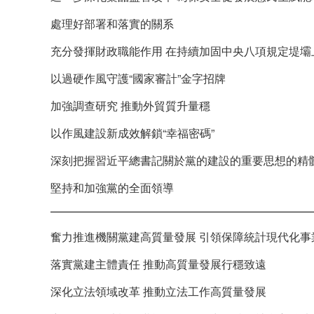
處理好部署和落實的關系
充分發揮財政職能作用 在持續加固中央八項規定堤壩
以過硬作風守護“國家審計”金字招牌
加強調查研究 推動外貿質升量穩
以作風建設新成效解鎖“幸福密碼”
深刻把握習近平總書記關於黨的建設的重要思想的精
堅持和加強黨的全面領導
奮力推進機關黨建高質量發展 引領保障統計現代化事
落實黨建主體責任 推動高質量發展行穩致遠
深化立法領域改革 推動立法工作高質量發展