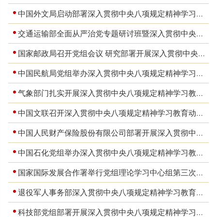
中国外文局启动部署深入贯彻中央八项规定精神学习教育工作
交通运输部全面从严治党专题研讨班暨深入贯彻中央八项规定精神学习教育读书班开班
国家邮政局召开党组会议 研究部署开展深入贯彻中央八项规定精神学习教育工作
中国民航局党组举办深入贯彻中央八项规定精神学习教育读书班
气象部门扎实开展深入贯彻中央八项规定精神学习教育 精心谋划重实效 一体推进学查改
中国文联召开深入贯彻中央八项规定精神学习教育动员部署会
中国人民财产保险股份有限公司部署开展深入贯彻中央八项规定精神学习教育工作
中国石化党组举办深入贯彻中央八项规定精神学习教育读书班
国家国际发展合作署举行党组理论学习中心组第三次集体学习暨深入贯彻中央八项规定精神学习教育第一次读书班
退役军人事务部深入贯彻中央八项规定精神学习教育读书班开班
科技部党组部署开展深入贯彻中央八项规定精神学习教育工作