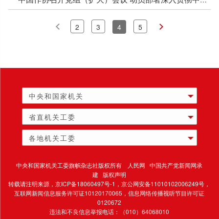
2
3
4
5
中央和国家机关
省直机关工委
各地机关工委
中央和国家机关工委旗帜杂志社版权所有 人民网 中国共产党新闻网承
建 版权声明
转载请注明来源，
京ICP备18060497号-1
，京公网安备11010102006249号，
互联网新闻信息服务许可证10120170065，
信息网络传播视听节目许可证
0120672
违法和不良信息举报电话：（010）64068010