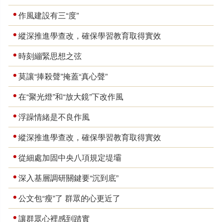
作風建設有三“度”
縱深推進學查改，確保學習教育取得實效
時刻繃緊思想之弦
莫讓“捧殺聲”掩蓋“真心聲”
在“聚光燈”和“放大鏡”下改作風
浮躁情緒是不良作風
縱深推進學查改，確保學習教育取得實效
從細處加固中央八項規定堤壩
深入基層調研關鍵要“沉到底”
公文包“瘦”了 群眾的心更近了
讓群眾心裡感到踏實