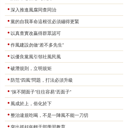
深入推進風腐同查同治
黨的自我革命這根弦必須繃得更緊
以真查實改贏得群眾認可
作風建設勿做“差不多先生”
以優良黨風引領社風民風
破潛規則，立明規矩
防范“四風”問題，打法必須升級
“抹不開面子”往往容易“丟面子”
風成於上，俗化於下
整治違規吃喝，不是一陣風不能一刀切
突出抓好年輕干部學習教育