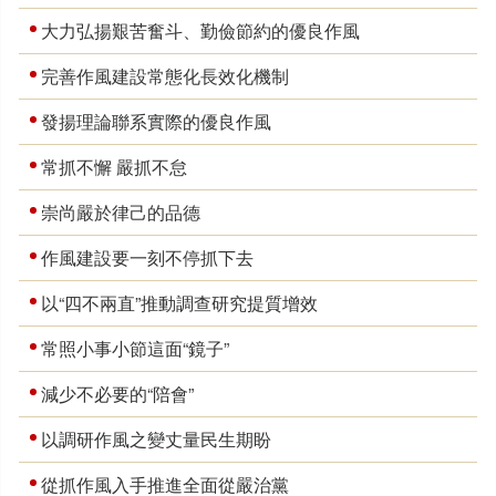
大力弘揚艱苦奮斗、勤儉節約的優良作風
完善作風建設常態化長效化機制
發揚理論聯系實際的優良作風
常抓不懈 嚴抓不怠
崇尚嚴於律己的品德
作風建設要一刻不停抓下去
以“四不兩直”推動調查研究提質增效
常照小事小節這面“鏡子”
減少不必要的“陪會”
以調研作風之變丈量民生期盼
從抓作風入手推進全面從嚴治黨