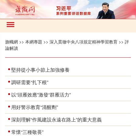
旗幟網
>>
本網專題
>>
深入貫徹中央八項規定精神學習教育
>>
評
論解讀
堅持從小事小節上加強修養
調研需要“扎下根”
以“頭雁效應”激發“群雁活力”
用好警示教育“清醒劑”
深刻理解“作風建設永遠在路上”的重大意義
常懷“三種敬畏”