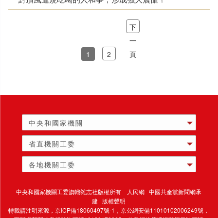
下
一
1
2
頁
中央和國家機關
省直機關工委
各地機關工委
中央和國家機關工委旗幟雜志社版權所有 人民網 中國共產黨新聞網承
建 版權聲明
轉載請注明來源，
京ICP備18060497號-1
，京公網安備11010102006249號，