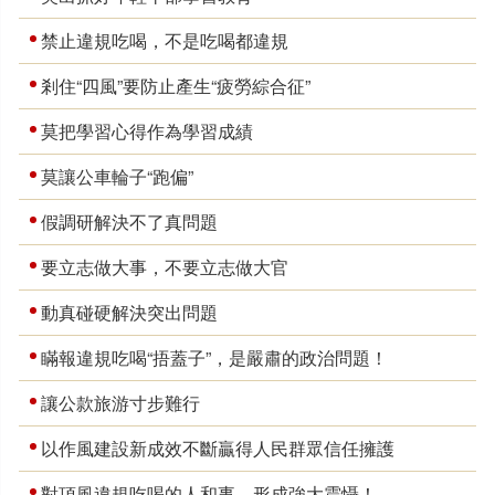
禁止違規吃喝，不是吃喝都違規
剎住“四風”要防止產生“疲勞綜合征”
莫把學習心得作為學習成績
莫讓公車輪子“跑偏”
假調研解決不了真問題
要立志做大事，不要立志做大官
動真碰硬解決突出問題
瞞報違規吃喝“捂蓋子”，是嚴肅的政治問題！
讓公款旅游寸步難行
以作風建設新成效不斷贏得人民群眾信任擁護
對頂風違規吃喝的人和事，形成強大震懾！