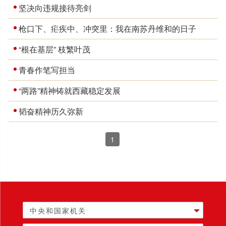
坚决向违规接待亮剑
枪口下、疟疾中、冲突里：我在南苏丹维和的日子
“根在基层” 枝繁叶茂
青春作笔写担当
“两路”精神铸就西藏稳定发展
韬奋精神历久弥新
1
中央和国家机关