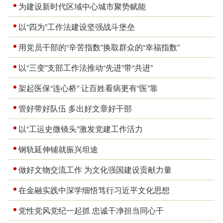
为建设新时代区域中心城市聚势赋能
以“四为”工作法建设坚强战斗堡垒
用党员干部的“辛苦指数”换取群众的“幸福指数”
以“三变”支部工作法推动“先进”带“共进”
架起医保“连心桥” 让百姓看病更有“医”靠
管好带好队伍 多出好文章好干部
以“工运史微镜头”激发党建工作活力
钢轨延伸铺就振兴坦途
做好文物交流工作 为文化强国建设贡献力量
在金融实践中深学细悟笃行习近平文化思想
党性党风党纪一起抓 忠诚干净担当同心干