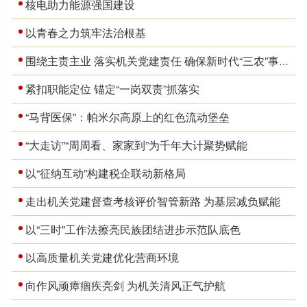
核电助力能源强国建设
以青春之力筑牢法治根基
围绕主责主业 落实机关党建责任 确保新时代“三农”事业始终沿着正确的方向前进
紧扣职能定位 锚定“一岗双责”抓落实
“马背医保”：帕米尔高原上的红色流动堡垒
“大走访”“周周看、家家到”为千年大计聚势赋能
以“征纳互动”构建税企联动新格局
走出机关党建督查考核评价智管新路 为基层减负赋能
以“三时”工作法擦亮民族团结进步示范队底色
以高质量机关党建优化营商环境
向作风顽瘴痼疾亮剑 为机关清风正气护航